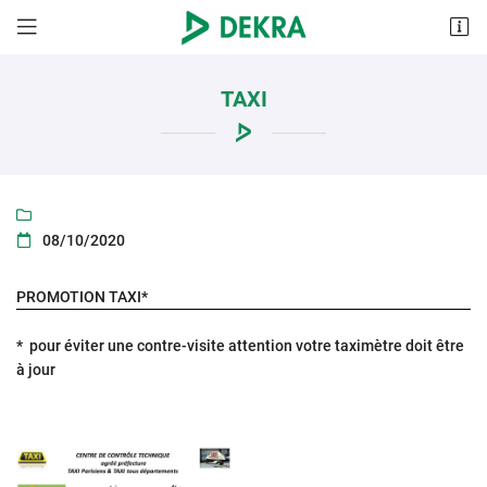
655 avenue Roland Garros
78530 Buc
TAXI
01 71 42 88 67

08/10/2020

PROMOTION TAXI*
* pour éviter une contre-visite attention votre taximètre doit être
à jour